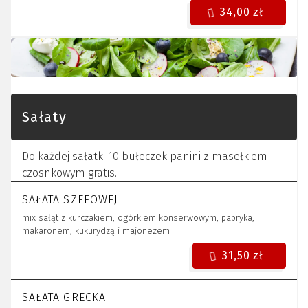
34,00 zł
Sałaty
Do każdej sałatki 10 bułeczek panini z masełkiem
czosnkowym gratis.
SAŁATA SZEFOWEJ
mix sałąt z kurczakiem, ogórkiem konserwowym, papryka,
makaronem, kukurydzą i majonezem
31,50 zł
SAŁATA GRECKA