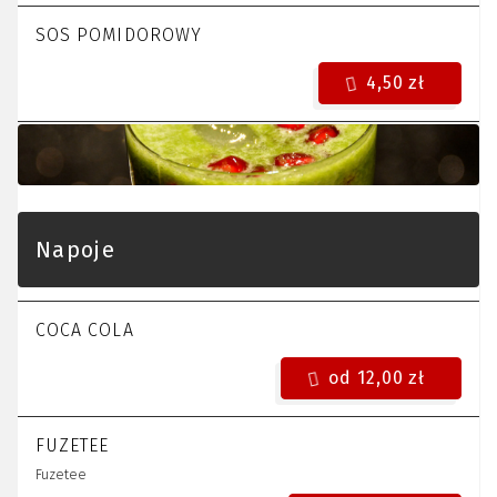
SOS POMIDOROWY
4,50 zł
Napoje
COCA COLA
od 12,00 zł
FUZETEE
Fuzetee