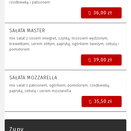
rzodkiewką i patisonem
36,00 zł
SAŁATA MASTER
mix sałat z sosem vinegret, szynką, łososiem wędzonym,
krewetkami, serem żółtym, papryką, ogórkiem świeżym, cebulą i
pomidorem
39,00 zł
SAŁATA MOZZARELLA
mix sałat z patisonem, ogórkiem, pomidorem, rzodkiewką,
papryką, cebulą i serem mozzarella
35,50 zł
Zupy