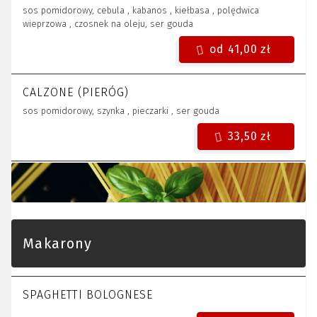
sos pomidorowy, cebula , kabanos , kiełbasa , polędwica
wieprzowa , czosnek na oleju, ser gouda
od 41,00 zł
CALZONE (PIERÓG)
sos pomidorowy, szynka , pieczarki , ser gouda
33,50 zł
Makarony
SPAGHETTI BOLOGNESE