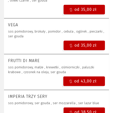
, oliwki czarne , ser gouda
od 35,00 zł
VEGA
sos pomidorowy, brokuły , pomidor , cebula , ogórek , pieczarki ,
ser gouda
od 35,00 zł
FRUTTI DI MARE
sos pomidorowy, małże , krewetki , ośmiorniczki , paluszki
krabowe , czosnek na oleju, ser gouda
od 43,00 zł
IMPERIA TRZY SERY
sos pomidorowy, ser gouda , ser mozzarella , ser lazur blue
od 38,50 zł